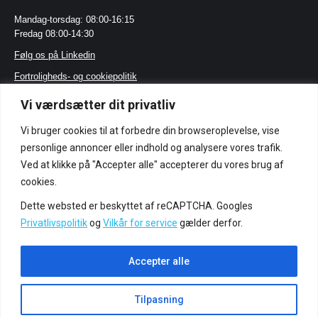
Mandag-torsdag: 08:00-16:15
Fredag 08:00-14:30
Følg os på Linkedin
Fortroligheds- og cookiepolitik
Vi værdsætter dit privatliv
LEDER DU EFTER?
Vi bruger cookies til at forbedre din browseroplevelse, vise
Certificeringer og standarder
personlige annoncer eller indhold og analysere vores trafik.
Job
Ved at klikke på "Accepter alle" accepterer du vores brug af
cookies.
Vilkår og betingelser
Acoplastics whistleblower-politik
Dette websted er beskyttet af reCAPTCHA. Googles
Privatlivspolitik
og
Vilkår for service
gælder derfor.
LÆS VORES SMILEY-RAPPORTER
Accepter alle
Tilpasning